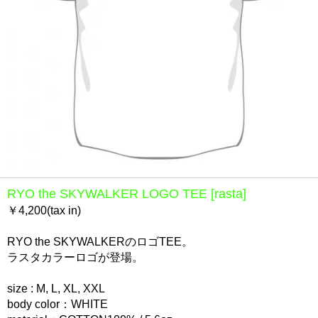
RYO the SKYWALKER LOGO TEE [rasta]
￥4,200(tax in)
RYO the SKYWALKERのロゴTEE。
ラスタカラーロゴが登場。
size : M, L, XL, XXL
body color：WHITE