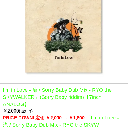
I’m in Love - 流 / Sorry Baby Dub Mix - RYO the
SKYWALKER」(Sorry Baby riddim)【7inch
ANALOG】
￥2,000(tax in)
「I’m in Love -
PRICE DOWN!
定価 ￥2,000 → ￥1,800
流 / Sorry Baby Dub Mix - RYO the SKYW