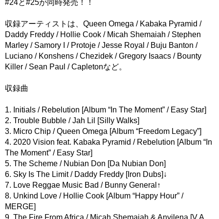
#24と#25が同時発売！！
収録アーティストは、Queen Omega / Kabaka Pyramid /
Daddy Freddy / Hollie Cook / Micah Shemaiah / Stephen
Marley / Samory I / Protoje / Jesse Royal / Buju Banton /
Luciano / Konshens / Chezidek / Gregory Isaacs / Bounty
Killer / Sean Paul / Capletonなど。
収録曲
1. Initials / Rebelution [Album “In The Moment” / Easy Star]
2. Trouble Bubble / Jah Lil [Silly Walks]
3. Micro Chip / Queen Omega [Album “Freedom Legacy”]
4. 2020 Vision feat. Kabaka Pyramid / Rebelution [Album “In
The Moment” / Easy Star]
5. The Scheme / Nubian Don [Da Nubian Don]
6. Sky Is The Limit / Daddy Freddy [Iron Dubs]↓
7. Love Reggae Music Bad / Bunny General↑
8. Unkind Love / Hollie Cook [Album “Happy Hour” /
MERGE]
9. The Fire From Africa / Micah Shemaiah & Anyilena [V.A