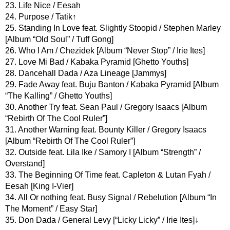
23. Life Nice / Eesah
24. Purpose / Tatik↑
25. Standing In Love feat. Slightly Stoopid / Stephen Marley
[Album “Old Soul” / Tuff Gong]
26. Who I Am / Chezidek [Album “Never Stop” / Irie Ites]
27. Love Mi Bad / Kabaka Pyramid [Ghetto Youths]
28. Dancehall Dada / Aza Lineage [Jammys]
29. Fade Away feat. Buju Banton / Kabaka Pyramid [Album
“The Kalling” / Ghetto Youths]
30. Another Try feat. Sean Paul / Gregory Isaacs [Album
“Rebirth Of The Cool Ruler”]
31. Another Warning feat. Bounty Killer / Gregory Isaacs
[Album “Rebirth Of The Cool Ruler”]
32. Outside feat. Lila Ike / Samory I [Album “Strength” /
Overstand]
33. The Beginning Of Time feat. Capleton & Lutan Fyah /
Eesah [King I-Vier]
34. All Or nothing feat. Busy Signal / Rebelution [Album “In
The Moment” / Easy Star]
35. Don Dada / General Levy [“Licky Licky” / Irie Ites]↓