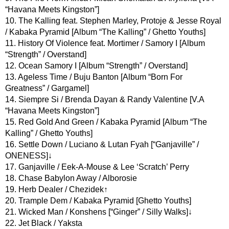
“Havana Meets Kingston”]
10. The Kalling feat. Stephen Marley, Protoje & Jesse Royal
/ Kabaka Pyramid [Album “The Kalling” / Ghetto Youths]
11. History Of Violence feat. Mortimer / Samory I [Album
“Strength” / Overstand]
12. Ocean Samory I [Album “Strength” / Overstand]
13. Ageless Time / Buju Banton [Album “Born For
Greatness” / Gargamel]
14. Siempre Si / Brenda Dayan & Randy Valentine [V.A
“Havana Meets Kingston”]
15. Red Gold And Green / Kabaka Pyramid [Album “The
Kalling” / Ghetto Youths]
16. Settle Down / Luciano & Lutan Fyah [“Ganjaville” /
ONENESS]↓
17. Ganjaville / Eek-A-Mouse & Lee ‘Scratch’ Perry
18. Chase Babylon Away / Alborosie
19. Herb Dealer / Chezidek↑
20. Trample Dem / Kabaka Pyramid [Ghetto Youths]
21. Wicked Man / Konshens [“Ginger” / Silly Walks]↓
22. Jet Black / Yaksta